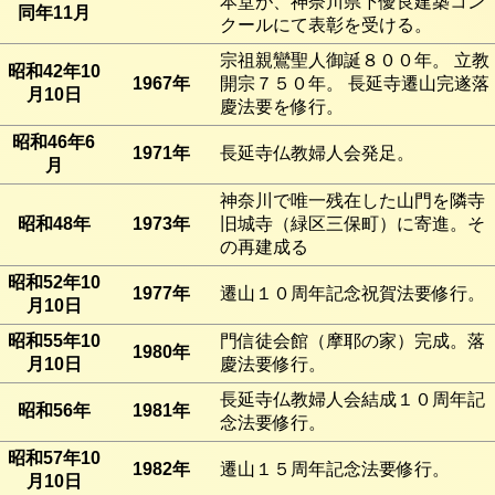
本堂が、神奈川県下優良建築コン
同年11月
クールにて表彰を受ける。
宗祖親鸞聖人御誕８００年。 立教
昭和42年10
1967年
開宗７５０年。 長延寺遷山完遂落
月10日
慶法要を修行。
昭和46年6
1971年
長延寺仏教婦人会発足。
月
神奈川で唯一残在した山門を隣寺
昭和48年
1973年
旧城寺（緑区三保町）に寄進。そ
の再建成る
昭和52年10
1977年
遷山１０周年記念祝賀法要修行。
月10日
昭和55年10
門信徒会館（摩耶の家）完成。落
1980年
月10日
慶法要修行。
長延寺仏教婦人会結成１０周年記
昭和56年
1981年
念法要修行。
昭和57年10
1982年
遷山１５周年記念法要修行。
月10日