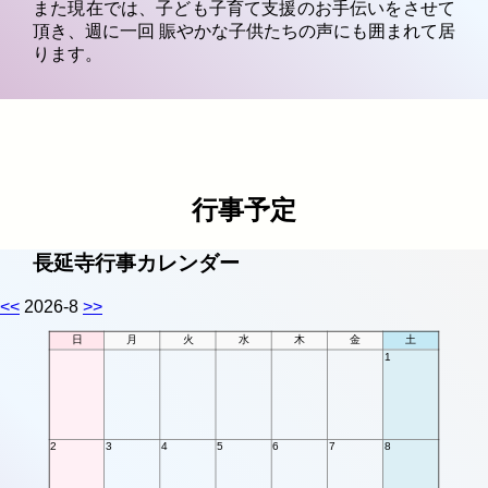
また現在では、子ども子育て支援のお手伝いをさせて
頂き、週に一回 賑やかな子供たちの声にも囲まれて居
ります。
行事予定
長延寺行事カレンダー
<<
2026-8
>>
日
月
火
水
木
金
土
1
2
3
4
5
6
7
8