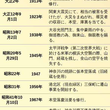
大正2年
1913年
修行。
関東大震災にて、相当の被害を受
大正12年9
1923年
けたが、火災をまぬがれ、罹災者
月1日
の収容に、本堂、庫裏を当てる。
大谷光照門主、集中豪雨の中を、
昭和13年7
1938年
御巡教の為、御来山。御親教を賜
月2日
る。
太平洋戦争（第二次世界大戦）に
昭和20年5
於ける米軍の横浜大空襲の際、山
1945年
月29日
門、経蔵を残し、全山の堂宇を焼
失する。
神奈川の焼跡に仮本堂落成（旧経
昭和22年
1947
蔵を使用）
港北区（現在緑区）三保町に遷山
昭和31年
1956年
事業を開始する。
昭和41年10
1967年
本堂落慶法要を修行。
月10日