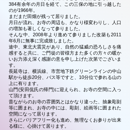
384有余年の月日を経て、この三保の地に引っ越した
のが1966年。
まだまだ田畑が残って居りました。
月日が流れ、お寺の周辺も、かなり様変わりし、人口
の増加も著しくなって参りました。
そんな中、2008年より進めて参りました改築も2011
年6月に無事に完成致しました。
途中、東北大震災があり、自然の猛威の恐ろしさを痛
感すると共に、ご門徒の皆様方また多くの方々の暖か
いお力添え深く感謝の意を申し上げた次第でございま
す。
長延寺は、横浜線、市営地下鉄グリーンラインの中山
駅から徒歩20分、バス等ですと、10分位で参れる山の
上に有ります。
山門(安田侃氏の帰門)に迎えられ、お寺の空間に入っ
て頂けます。
昔ながらのお寺の雰囲気とはかなり違った、抽象彫刻
等に囲まれ、お寺の中には、彫刻、絵画等に囲まれた
空間になって居ります。
さらにバリアフリー化も進め、無理なくお参りが出来
る様に、心掛けて居ります。