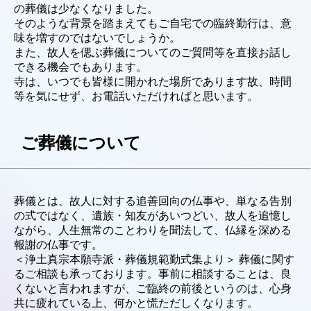
の葬儀は少なくなりました。
そのような背景を踏まえてもご自宅での臨終勤行は、意
味を増すのではないでしょうか。
また、故人を偲ぶ葬儀についてのご質問等を直接お話し
できる機会でもあります。
寺は、いつでも皆様に開かれた場所であります故、時間
等を気にせず、お電話いただければと思います。
ご葬儀について
葬儀とは、故人に対する追善回向の仏事や、単なる告別
の式ではなく、遺族・知友があいつどい、故人を追憶し
ながら、人生無常のことわりを聞法して、仏縁を深める
報謝の仏事です。
＜浄土真宗本願寺派・葬儀規範勤式集より＞ 葬儀に関す
るご相談も承っております。事前に相談することは、良
くないと言われますが、ご臨終の前後というのは、心身
共に疲れている上、何かと慌ただしくなります。