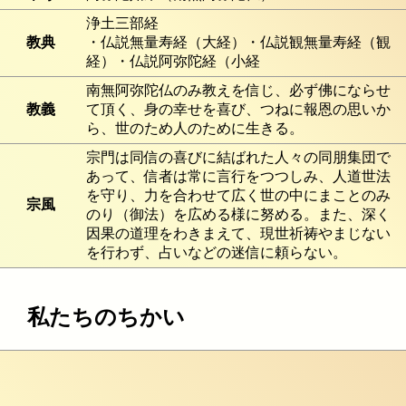
浄土三部経
教典
・仏説無量寿経（大経）・仏説観無量寿経（観
経）・仏説阿弥陀経（小経
南無阿弥陀仏のみ教えを信じ、必ず佛にならせ
教義
て頂く、身の幸せを喜び、つねに報恩の思いか
ら、世のため人のために生きる。
宗門は同信の喜びに結ばれた人々の同朋集団で
あって、信者は常に言行をつつしみ、人道世法
を守り、力を合わせて広く世の中にまことのみ
宗風
のり（御法）を広める様に努める。また、深く
因果の道理をわきまえて、現世祈祷やまじない
を行わず、占いなどの迷信に頼らない。
私たちのちかい