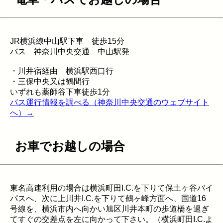
JR横浜線中山駅下車 徒歩15分
バス 神奈川中央交通 中山駅発
・川井宿経由 横浜駅西口行
・三保中央又は鶴間行
いずれも薬師谷下車徒歩1分
バス運行情報を調べる（神奈川中央交通のウェブサイト
へ）→
お車でお越しの場合
東名高速利用の場合は横浜町田I.C.を下りて保土ヶ谷バイ
パスへ、次に上川井I.C.を下りて鶴ヶ峰方面へ、国道16
号線を、横浜市内へ向かい旭区川井本町の歩道橋を過ぎ
てすぐの交差点を左に向かって下さい。（横浜町田I.C.よ