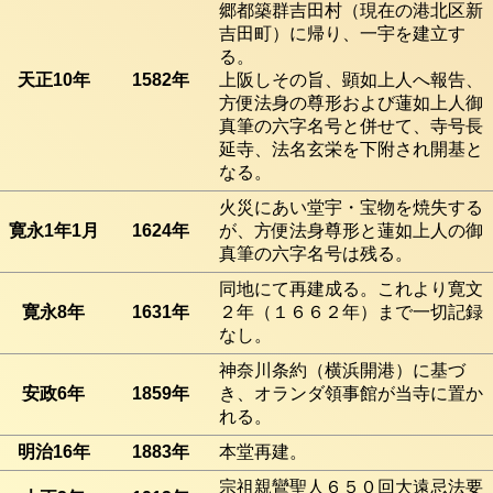
郷都築群吉田村（現在の港北区新
吉田町）に帰り、一宇を建立す
る。
天正10年
1582年
上阪しその旨、顕如上人へ報告、
方便法身の尊形および蓮如上人御
真筆の六字名号と併せて、寺号長
延寺、法名玄栄を下附され開基と
なる。
火災にあい堂宇・宝物を焼失する
寛永1年1月
1624年
が、方便法身尊形と蓮如上人の御
真筆の六字名号は残る。
同地にて再建成る。これより寛文
寛永8年
1631年
２年（１６６２年）まで一切記録
なし。
神奈川条約（横浜開港）に基づ
安政6年
1859年
き、オランダ領事館が当寺に置か
れる。
明治16年
1883年
本堂再建。
宗祖親鸞聖人６５０回大遠忌法要