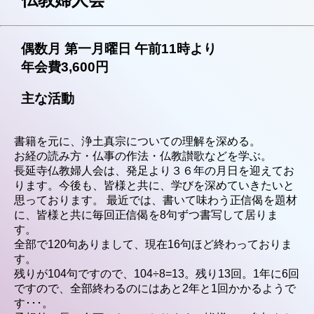
偶数月 第一月曜日 午前11時より
年会費3,600円
主な活動
書籍を元に、浄土真宗についての理解を深める。
お経の読み方・仏事の作法・仏教讃歌などを学ぶ。
長延寺仏教婦人会は、発足より３６年の月日を迎えてお
ります。今後も、皆様と共に、学びを深めていきたいと
思っております。 最近では、書いて味わう正信偈を題材
に、皆様と共に毎回正信偈を8句ずつ書写して居りま
す。
全部で120句ありまして、現在16句ほど終わっておりま
す。
残りが104句ですので、104÷8=13。残り13回。1年に6回
ですので、全部終わるのにはあと2年と1回かかるようで
す･･･。