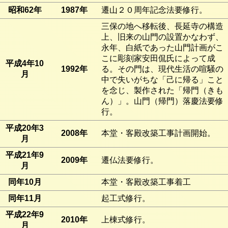
昭和62年
1987年
遷山２０周年記念法要修行。
三保の地へ移転後、長延寺の構造
上、旧来の山門の設置かなわず、
永年、白紙であった山門計画がこ
こに彫刻家安田侃氏によって成
平成4年10
1992年
る。その門は、現代生活の喧騒の
月
中で失いがちな「己に帰る」こと
を念じ、製作された「帰門（きも
ん）」。山門（帰門）落慶法要修
行。
平成20年3
2008年
本堂・客殿改築工事計画開始。
月
平成21年9
2009年
遷仏法要修行。
月
同年10月
本堂・客殿改築工事着工
同年11月
起工式修行。
平成22年9
2010年
上棟式修行。
月