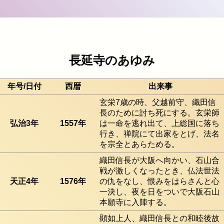
長延寺のあゆみ
年号/日付
西暦
出来事
玄栄7歳の時、父越前守、織田信
長のために討ち死にする。玄栄師
弘治3年
1557年
は一命を逃れ出て、上総国に落ち
行き、禅院にて出家をとげ、法名
を宗全とあらためる。
織田信長が大阪へ向かい、石山合
戦が激しくなったとき、仏法世法
天正4年
1576年
の仇をなし、恨みをはらさんと心
一決し、夜を日をついで大阪石山
本願寺に入陣する。
顕如上人、織田信長との和睦後故